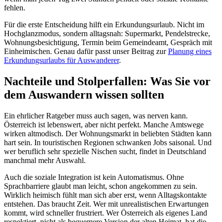
fehlen.
Für die erste Entscheidung hilft ein Erkundungsurlaub. Nicht im
Hochglanzmodus, sondern alltagsnah: Supermarkt, Pendelstrecke,
Wohnungsbesichtigung, Termin beim Gemeindeamt, Gespräch mit
Einheimischen. Genau dafür passt unser Beitrag zur
Planung eines
Erkundungsurlaubs für Auswanderer
.
Nachteile und Stolperfallen: Was Sie vor
dem Auswandern wissen sollten
Ein ehrlicher Ratgeber muss auch sagen, was nerven kann.
Österreich ist lebenswert, aber nicht perfekt. Manche Amtswege
wirken altmodisch. Der Wohnungsmarkt in beliebten Städten kann
hart sein. In touristischen Regionen schwanken Jobs saisonal. Und
wer beruflich sehr spezielle Nischen sucht, findet in Deutschland
manchmal mehr Auswahl.
Auch die soziale Integration ist kein Automatismus. Ohne
Sprachbarriere glaubt man leicht, schon angekommen zu sein.
Wirklich heimisch fühlt man sich aber erst, wenn Alltagskontakte
entstehen. Das braucht Zeit. Wer mit unrealistischen Erwartungen
kommt, wird schneller frustriert. Wer Österreich als eigenes Land
respektiert, nicht als bequemere Version der alten Heimat, hat die