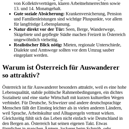
von Kollektivverträgen, klaren Arbeitnehmerrechten sowie
13. und 14. Monatsgehalt.
Gute soziale Absicherung:
Krankenversicherung, Pension
und Familienleistungen sind wichtige Pluspunkte, vor allem
für langfristige Lebensplanung.
Natur direkt vor der Tür:
Seen, Berge, Wanderwege,
Skigebiete und gepflegte Städte machen Freizeit in Österreich
ungewöhnlich vielseitig.
Realistischer Blick nötig:
Mieten, regionale Unterschiede,
Dialekte und Amtswege sollten vor dem Umzug sauber
eingeplant werden.
Warum ist Österreich für Auswanderer
so attraktiv?
Österreich ist für Auswanderer besonders attraktiv,
weil es eine hohe
Lebensqualität, stabile politische Rahmenbedingungen, ein dichtes
Sozialnetz und eine starke Wirtschaft mit kurzen kulturellen Wegen
verbindet. Für Deutsche, Schweizer und andere deutschsprachige
Menschen fällt der Einstieg leichter als in vielen anderen Ländern,
weil Sprache, Arbeitskultur und Alltagsregeln vertraut wirken.
Gleichzeitig fühlt sich das Leben nicht einfach wie Deutschland in
den Bergen an. Österreich hat seinen eigenen Takt. Etwas
förmlicher in manchen Ämtern, lockerer beim Schmäh, sehr