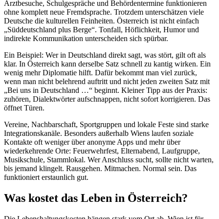
Arztbesuche, Schulgespräche und Behördentermine funktionieren
ohne komplett neue Fremdsprache. Trotzdem unterschätzen viele
Deutsche die kulturellen Feinheiten. Österreich ist nicht einfach
„Süddeutschland plus Berge“. Tonfall, Höflichkeit, Humor und
indirekte Kommunikation unterscheiden sich spürbar.
Ein Beispiel: Wer in Deutschland direkt sagt, was stört, gilt oft als
klar. In Österreich kann derselbe Satz schnell zu kantig wirken. Ein
wenig mehr Diplomatie hilft. Dafür bekommt man viel zurück,
wenn man nicht belehrend auftritt und nicht jeden zweiten Satz mit
„Bei uns in Deutschland …“ beginnt. Kleiner Tipp aus der Praxis:
zuhören, Dialektwörter aufschnappen, nicht sofort korrigieren. Das
öffnet Türen.
Vereine, Nachbarschaft, Sportgruppen und lokale Feste sind starke
Integrationskanäle. Besonders außerhalb Wiens laufen soziale
Kontakte oft weniger über anonyme Apps und mehr über
wiederkehrende Orte: Feuerwehrfest, Elternabend, Laufgruppe,
Musikschule, Stammlokal. Wer Anschluss sucht, sollte nicht warten,
bis jemand klingelt. Rausgehen. Mitmachen. Normal sein. Das
funktioniert erstaunlich gut.
Was kostet das Leben in Österreich?
Die Lebenshaltungskosten hängen stark vom Ort ab. Wien ist für