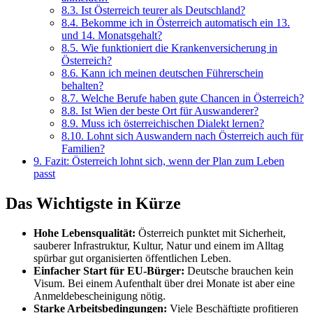
8.3.
Ist Österreich teurer als Deutschland?
8.4.
Bekomme ich in Österreich automatisch ein 13.
und 14. Monatsgehalt?
8.5.
Wie funktioniert die Krankenversicherung in
Österreich?
8.6.
Kann ich meinen deutschen Führerschein
behalten?
8.7.
Welche Berufe haben gute Chancen in Österreich?
8.8.
Ist Wien der beste Ort für Auswanderer?
8.9.
Muss ich österreichischen Dialekt lernen?
8.10.
Lohnt sich Auswandern nach Österreich auch für
Familien?
9.
Fazit: Österreich lohnt sich, wenn der Plan zum Leben
passt
Das Wichtigste in Kürze
Hohe Lebensqualität:
Österreich punktet mit Sicherheit,
sauberer Infrastruktur, Kultur, Natur und einem im Alltag
spürbar gut organisierten öffentlichen Leben.
Einfacher Start für EU-Bürger:
Deutsche brauchen kein
Visum. Bei einem Aufenthalt über drei Monate ist aber eine
Anmeldebescheinigung nötig.
Starke Arbeitsbedingungen:
Viele Beschäftigte profitieren