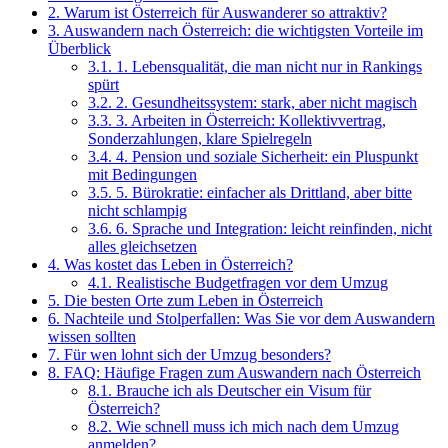
2.
Warum ist Österreich für Auswanderer so attraktiv?
3.
Auswandern nach Österreich: die wichtigsten Vorteile im
Überblick
3.1.
1. Lebensqualität, die man nicht nur in Rankings
spürt
3.2.
2. Gesundheitssystem: stark, aber nicht magisch
3.3.
3. Arbeiten in Österreich: Kollektivvertrag,
Sonderzahlungen, klare Spielregeln
3.4.
4. Pension und soziale Sicherheit: ein Pluspunkt
mit Bedingungen
3.5.
5. Bürokratie: einfacher als Drittland, aber bitte
nicht schlampig
3.6.
6. Sprache und Integration: leicht reinfinden, nicht
alles gleichsetzen
4.
Was kostet das Leben in Österreich?
4.1.
Realistische Budgetfragen vor dem Umzug
5.
Die besten Orte zum Leben in Österreich
6.
Nachteile und Stolperfallen: Was Sie vor dem Auswandern
wissen sollten
7.
Für wen lohnt sich der Umzug besonders?
8.
FAQ: Häufige Fragen zum Auswandern nach Österreich
8.1.
Brauche ich als Deutscher ein Visum für
Österreich?
8.2.
Wie schnell muss ich mich nach dem Umzug
anmelden?